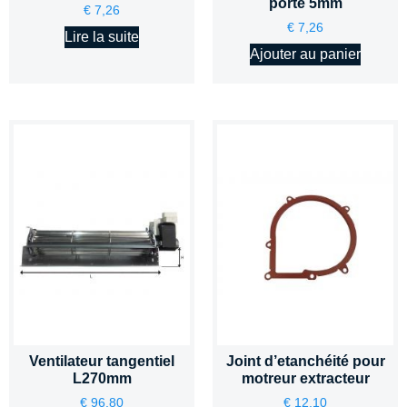
porte 5mm
€
7,26
€
7,26
Lire la suite
Ajouter au panier
Ventilateur tangentiel
Joint d’etanchéité pour
L270mm
motreur extracteur
€
96,80
€
12,10