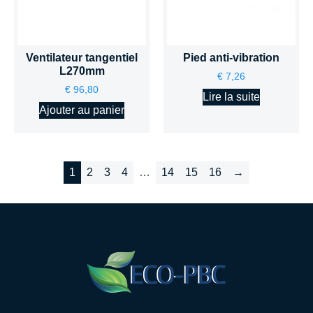
Ventilateur tangentiel
Pied anti-vibration
L270mm
€
7,26
€
96,80
Lire la suite
Ajouter au panier
1
2
3
4
…
14
15
16
→