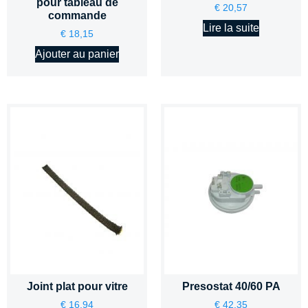
pour tableau de
€
20,57
commande
Lire la suite
€
18,15
Ajouter au panier
Joint plat pour vitre
Presostat 40/60 PA
€
16,94
€
42,35